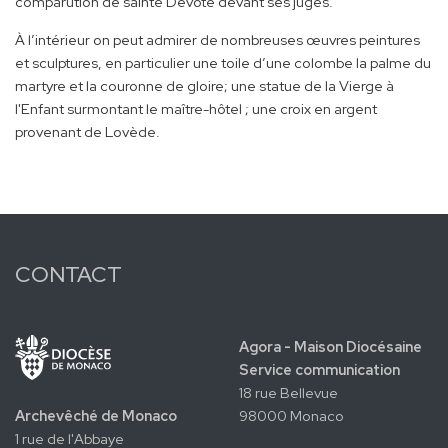
comparution de sainte Dévote devant ses juges.
À l’intérieur on peut admirer de nombreuses œuvres peintures
et sculptures, en particulier une toile d’une colombe la palme du
martyre et la couronne de gloire; une statue de la Vierge à
l'Enfant surmontant le maître-hôtel ; une croix en argent
provenant de Lovède.
CONTACT
Agora - Maison Diocésaine
Service communication
18 rue Bellevue
Archevêché de Monaco
98000 Monaco
1 rue de l'Abbaye